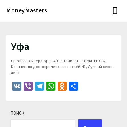
Перейти
MoneyMasters
к
содержимому
Уфа
Средняя температура: -4°C, Стоимость отеля: 11000₽,
Количество достопримечательностей: 41, Лучший сезон:
лето
VK
Viber
Telegram
WhatsApp
Odnoklassniki
Отправить
ПОИСК