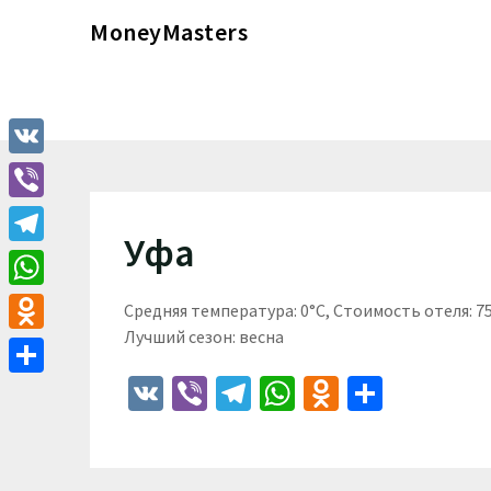
Перейти
MoneyMasters
к
содержимому
VK
Viber
Уфа
Telegram
WhatsApp
Средняя температура: 0°C, Стоимость отеля: 
Лучший сезон: весна
Odnoklassniki
VK
Viber
Telegram
WhatsApp
Odnoklass
Отпра
Отправить