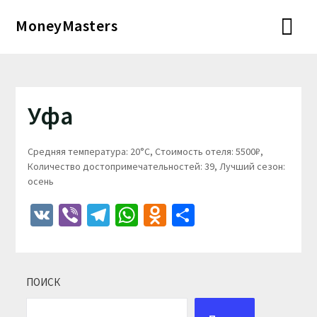
Перейти
MoneyMasters
к
содержимому
Уфа
Средняя температура: 20°C, Стоимость отеля: 5500₽,
Количество достопримечательностей: 39, Лучший сезон:
осень
VK
Viber
Telegram
WhatsApp
Odnoklassniki
Отправить
ПОИСК