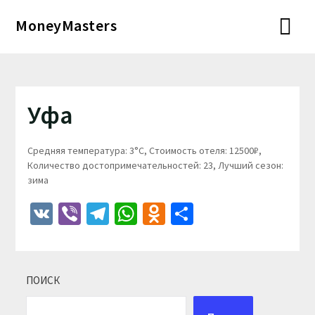
Перейти
MoneyMasters
к
содержимому
Уфа
Средняя температура: 3°C, Стоимость отеля: 12500₽,
Количество достопримечательностей: 23, Лучший сезон:
зима
VK
Viber
Telegram
WhatsApp
Odnoklassniki
Отправить
ПОИСК