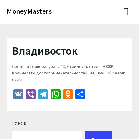
Перейти
MoneyMasters
к
содержимому
Владивосток
Средняя температура: -5°C, Стоимость отеля: 9000₽,
Количество достопримечательностей: 44, Лучший сезон:
осень
VK
Viber
Telegram
WhatsApp
Odnoklassniki
Отправить
ПОИСК