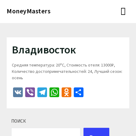
Перейти
MoneyMasters
к
содержимому
Владивосток
Средняя температура: 20°C, Стоимость отеля: 13000₽,
Количество достопримечательностей: 24, Лучший сезон:
осень
VK
Viber
Telegram
WhatsApp
Odnoklassniki
Отправить
ПОИСК