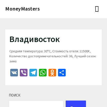
Перейти
MoneyMasters
к
содержимому
Владивосток
Средняя температура: 30°C, Стоимость отеля: 11500₽,
Количество достопримечательностей: 36, Лучший сезон:
зима
VK
Viber
Telegram
WhatsApp
Odnoklassniki
Отправить
ПОИСК