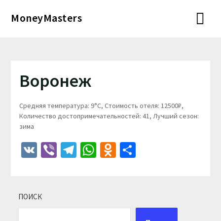
Перейти
MoneyMasters
к
содержимому
Воронеж
Средняя температура: 9°C, Стоимость отеля: 12500₽,
Количество достопримечательностей: 41, Лучший сезон:
зима
VK
Viber
Telegram
WhatsApp
Odnoklassniki
Отправить
ПОИСК