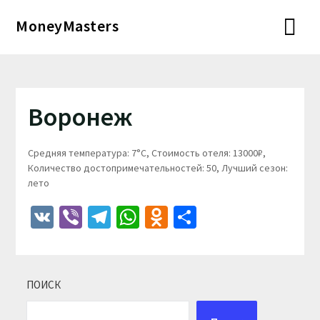
Перейти
MoneyMasters
к
содержимому
Воронеж
Средняя температура: 7°C, Стоимость отеля: 13000₽,
Количество достопримечательностей: 50, Лучший сезон:
лето
VK
Viber
Telegram
WhatsApp
Odnoklassniki
Отправить
ПОИСК