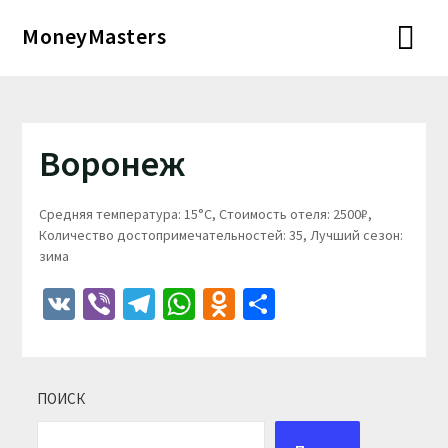
Перейти
MoneyMasters
к
содержимому
Воронеж
Средняя температура: 15°C, Стоимость отеля: 2500₽,
Количество достопримечательностей: 35, Лучший сезон:
зима
VK
Viber
Telegram
WhatsApp
Odnoklassniki
Отправить
ПОИСК