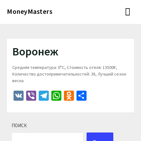
Перейти
MoneyMasters
к
содержимому
Воронеж
Средняя температура: 0°C, Стоимость отеля: 13500₽,
Количество достопримечательностей: 38, Лучший сезон:
весна
VK
Viber
Telegram
WhatsApp
Odnoklassniki
Отправить
ПОИСК