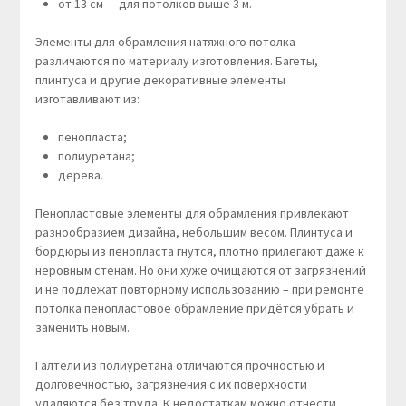
от 13 см — для потолков выше 3 м.
Элементы для обрамления натяжного потолка
различаются по материалу изготовления. Багеты,
плинтуса и другие декоративные элементы
изготавливают из:
пенопласта;
полиуретана;
дерева.
Пенопластовые элементы для обрамления привлекают
разнообразием дизайна, небольшим весом. Плинтуса и
бордюры из пенопласта гнутся, плотно прилегают даже к
неровным стенам. Но они хуже очищаются от загрязнений
и не подлежат повторному использованию – при ремонте
потолка пенопластовое обрамление придётся убрать и
заменить новым.
Галтели из полиуретана отличаются прочностью и
долговечностью, загрязнения с их поверхности
удаляются без труда. К недостаткам можно отнести