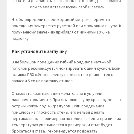
Шпатели для работы с натяжным потолком. Для заправки
или съёма вставки нужен свой шпатель
Чтобы определить необходимый метраж, периметр
помещения замеряется рулеткой или с помощью шнура. К
полученному значению прибавляют минимум 10% на
подгонку.
Как установить заглушку
В небольшом помещении гибкий молдинг в натяжной
потолок рекомендуется монтировать одним куском. Если
вставка ПВХ жёсткая, ленту нарезают по длине стен с
запасом 5 см на подгонку стыков.
Стыковать края накладки желательно в углу или
малозаметном месте. При стыковке в углу края подрезают
острым ножом под 45 градусов. Если соединение
пришлось на плоскость стены, его нельзя делать
вертикальным – полимерная потолочная лента при низких
температурах уменьшается в размерах, и стык будет
бросаться в глаза. Рекомендуется подрезать