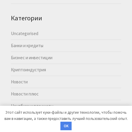
Категории
Uncategorised
Банки и кредиты
Бизнес и инвестиции
Криптоиндустрия
Новости
Новости плюс
Ноутбуки и планшеты
Этот сайт использует куки-файлы и другие технологии, чтобы помочь
вам в навигации, а также предоставить лучший пользовательский опыт.
©2026 MoneyMasters
| Тема WordPress:
EcoCoded
OK