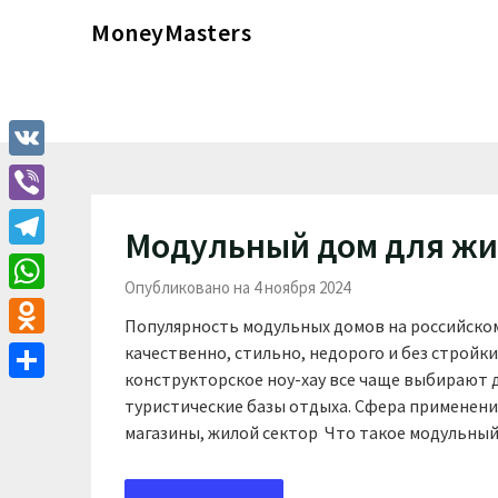
Перейти
MoneyMasters
к
содержимому
VK
Viber
Модульный дом для жи
Telegram
Опубликовано на 4 ноября 2024
WhatsApp
Популярность модульных домов на российском
Odnoklassniki
качественно, стильно, недорого и без стройки
конструкторское ноу-хау все чаще выбирают д
Отправить
туристические базы отдыха. Сфера применени
магазины, жилой сектор Что такое модульный