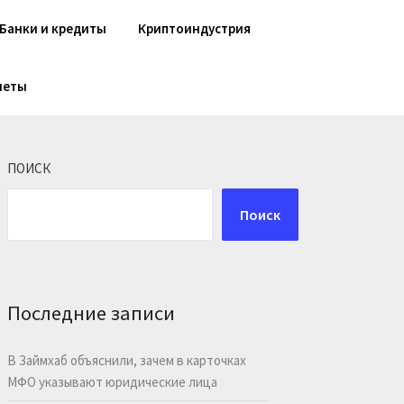
Банки и кредиты
Криптоиндустрия
шеты
ПОИСК
Поиск
Последние записи
В Займхаб объяснили, зачем в карточках
МФО указывают юридические лица